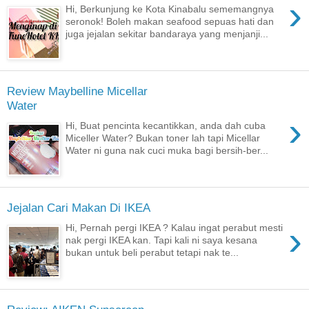
›
Hi, Berkunjung ke Kota Kinabalu sememangnya
seronok! Boleh makan seafood sepuas hati dan
juga jejalan sekitar bandaraya yang menjanji...
Review Maybelline Micellar
Water
›
Hi, Buat pencinta kecantikkan, anda dah cuba
Miceller Water? Bukan toner lah tapi Micellar
Water ni guna nak cuci muka bagi bersih-ber...
Jejalan Cari Makan Di IKEA
›
Hi, Pernah pergi IKEA ? Kalau ingat perabut mesti
nak pergi IKEA kan. Tapi kali ni saya kesana
bukan untuk beli perabut tetapi nak te...