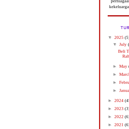
perniagaa
kekeluarga
TUR
▼
2025
(5
▼
July
Beli T
Rah
►
May
►
Mar
►
Febr
►
Janu
►
2024
(4
►
2023
(3
►
2022
(6
►
2021
(6