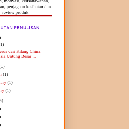
n, motivasi, keusahawanan,
an, penjagaan kesihatan dan
review produk
UTAN PENULISAN
)
(1)
erus dari Kilang China:
sia Untung Besar ...
(1)
ch
(1)
uary
(1)
ary
(1)
5)
)
)
)