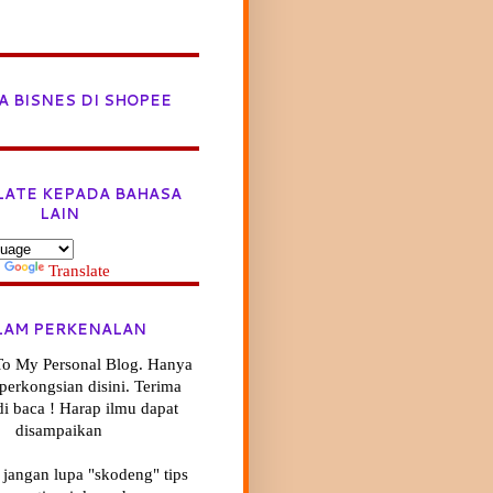
A BISNES DI SHOPEE
LATE KEPADA BAHASA
LAIN
y
Translate
LAM PERKENALAN
o My Personal Blog. Hanya
ik perkongsian disini. Terima
di baca ! Harap ilmu dapat
disampaikan
 jangan lupa "skodeng" tips