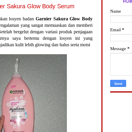
HUB
ier Sakura Glow Body Serum
Name
akan losyen badan
Garnier Sakura Glow Body
pengalaman yang sangat memuaskan dan memberi
Email
*
Setelah bergelut dengan variasi produk penjagaan
hirnya saya bertemu dengan losyen ini yang
adikan kulit lebih glowing dan halus serta moist
Message
*