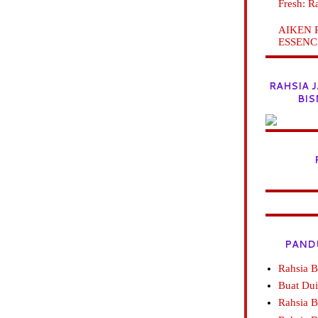
Fresh: R
AIKEN Pr
ESSENC
RAHSIA 
BIS
PAND
Rahsia B
Buat Dui
Rahsia 