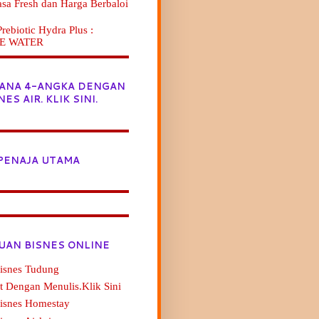
asa Fresh dan Harga Berbaloi
ebiotic Hydra Plus :
E WATER
JANA 4-ANGKA DENGAN
NES AIR. KLIK SINI.
PENAJA UTAMA
UAN BISNES ONLINE
isnes Tudung
t Dengan Menulis.Klik Sini
Bisnes Homestay