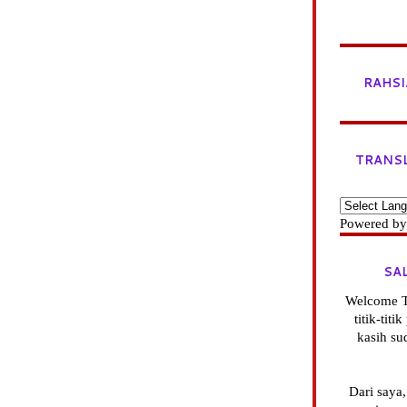
RAHSI
TRANS
Powered b
SA
Welcome T
titik-tit
kasih su
Dari saya,