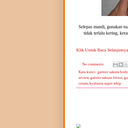
Selepas mandi, gunakan tua
tidak terlalu kering, k
Klik Untuk Baca Selanjutnya
No comments:
Kata kunci:
garnier sakura body
review
,
garnier sakura lotion
,
ga
cream
,
hyaluron super whip