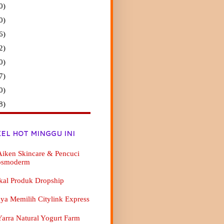
0)
0)
6)
2)
0)
7)
0)
8)
KEL HOT MINGGU INI
iken Skincare & Pencuci
osmoderm
kal Produk Dropship
ya Memilih Citylink Express
arra Natural Yogurt Farm