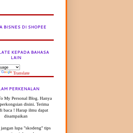
A BISNES DI SHOPEE
LATE KEPADA BAHASA
LAIN
y
Translate
LAM PERKENALAN
o My Personal Blog. Hanya
ik perkongsian disini. Terima
di baca ! Harap ilmu dapat
disampaikan
 jangan lupa "skodeng" tips