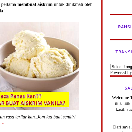
h pertama
membuat aiskrim
untuk dinikmati oleh
a !
RAHSI
TRANS
Powered b
SA
Welcome T
titik-tit
kasih su
un rasa terliur kan..Jom laa buat sendiri
 »
Dari saya,