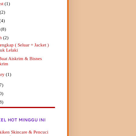
st
(1)
(2)
(4)
l
(8)
ch
(2)
engkap ( Seluar + Jacket )
uk Lelaki
Buat Aiskrim & Bisnes
krim
ary
(1)
7)
0)
8)
KEL HOT MINGGU INI
iken Skincare & Pencuci