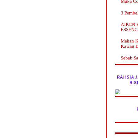
Muka C
3 Pembe
AIKEN Pr
ESSENC
Makan K
Kawan B
Sebab Sa
RAHSIA 
BIS