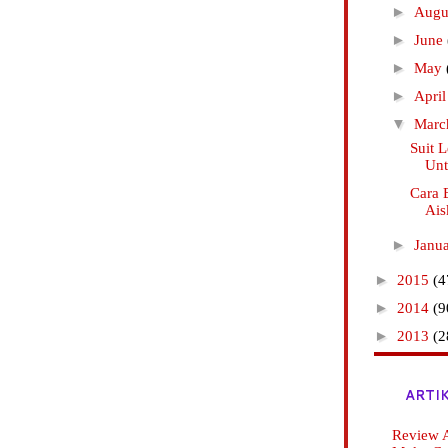
►
Augu
►
June
►
May
►
Apri
▼
Mar
Suit L
Unt
Cara 
Ais
►
Janu
►
2015
(4
►
2014
(9
►
2013
(2
ARTI
Review A