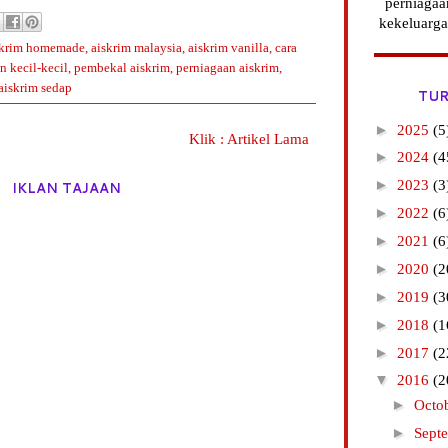
perniagaa
kekeluarga
skrim homemade
,
aiskrim malaysia
,
aiskrim vanilla
,
cara
n kecil-kecil
,
pembekal aiskrim
,
perniagaan aiskrim
,
 aiskrim sedap
TUR
►
2025
(5
Klik : Artikel Lama
►
2024
(4
►
2023
(3
IKLAN TAJAAN
►
2022
(6
►
2021
(6
►
2020
(2
►
2019
(3
►
2018
(1
►
2017
(2
▼
2016
(2
►
Octo
►
Sept