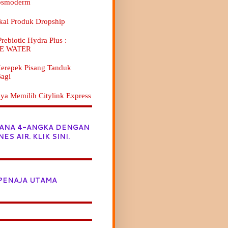
osmoderm
kal Produk Dropship
ebiotic Hydra Plus :
E WATER
erepek Pisang Tanduk
agi
ya Memilih Citylink Express
JANA 4-ANGKA DENGAN
NES AIR. KLIK SINI.
PENAJA UTAMA