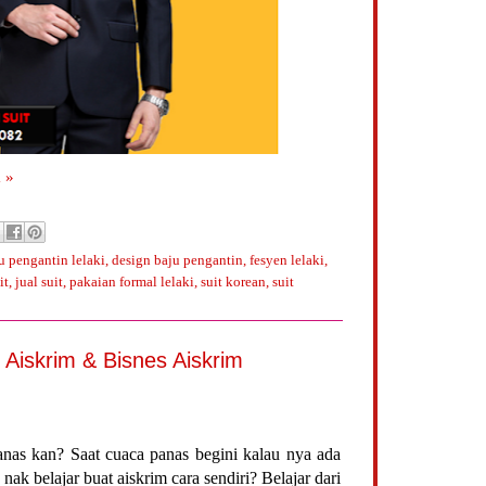
 »
u pengantin lelaki
,
design baju pengantin
,
fesyen lelaki
,
it
,
jual suit
,
pakaian formal lelaki
,
suit korean
,
suit
 Aiskrim & Bisnes Aiskrim
anas kan? Saat cuaca panas begini kalau nya ada
nak belajar buat aiskrim cara sendiri? Belajar dari