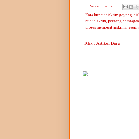
No comments:
Kata kunci:
aiskrim goyang
,
ai
buat aiskrim
,
peluang perniagaa
proses membuat aiskrim
,
resepi
Klik : Artikel Baru