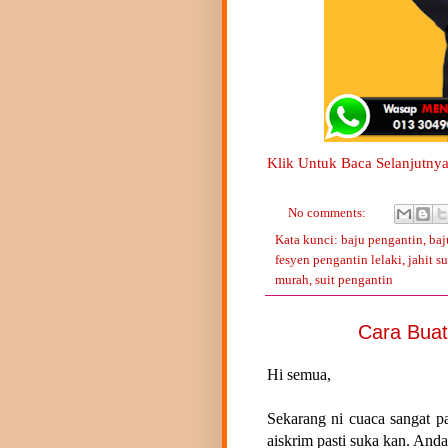
Klik Untuk Baca Selanjutnya
No comments:
Kata kunci:
baju pengantin
,
baj
fesyen pengantin lelaki
,
jahit su
murah
,
suit pengantin
Cara Buat
Hi semua,
Sekarang ni cuaca sangat p
aiskrim pasti suka kan. Anda 