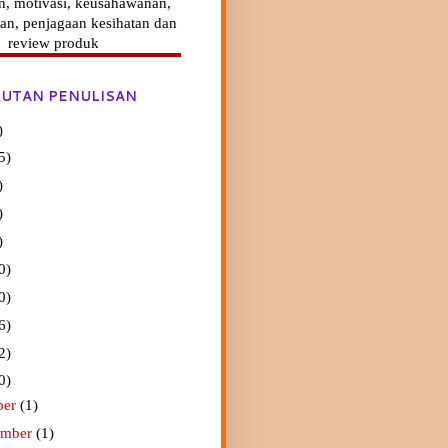
n, motivasi, keusahawanan,
an, penjagaan kesihatan dan
review produk
UTAN PENULISAN
)
5)
)
)
)
0)
0)
6)
2)
0)
ber
(1)
ember
(1)