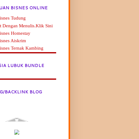
UAN BISNES ONLINE
isnes Tudung
t Dengan Menulis.Klik Sini
Bisnes Homestay
isnes Aiskrim
Bisnes Ternak Kambing
SIA LUBUK BUNDLE
G/BACKLINK BLOG