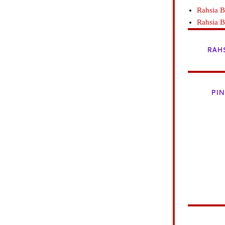
Rahsia B
Rahsia 
RAH
PIN