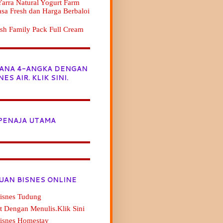
arra Natural Yogurt Farm
asa Fresh dan Harga Berbaloi
sh Family Pack Full Cream
JANA 4-ANGKA DENGAN
NES AIR. KLIK SINI.
PENAJA UTAMA
UAN BISNES ONLINE
isnes Tudung
t Dengan Menulis.Klik Sini
Bisnes Homestay