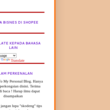
A BISNES DI SHOPEE
LATE KEPADA BAHASA
LAIN
y
Translate
LAM PERKENALAN
o My Personal Blog. Hanya
ik perkongsian disini. Terima
di baca ! Harap ilmu dapat
disampaikan
 jangan lupa "skodeng" tips