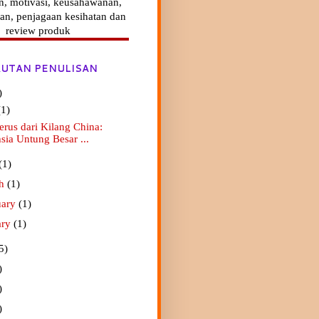
n, motivasi, keusahawanan,
an, penjagaan kesihatan dan
review produk
UTAN PENULISAN
)
(1)
erus dari Kilang China:
sia Untung Besar ...
(1)
ch
(1)
uary
(1)
ary
(1)
5)
)
)
)