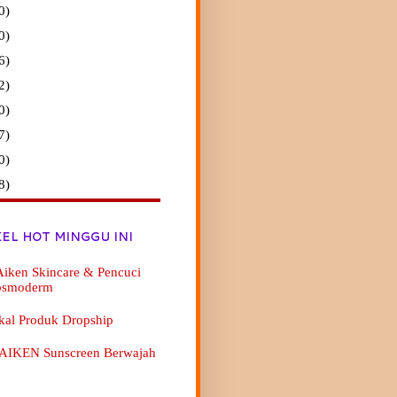
0)
0)
6)
2)
0)
7)
0)
8)
KEL HOT MINGGU INI
iken Skincare & Pencuci
osmoderm
kal Produk Dropship
 AIKEN Sunscreen Berwajah