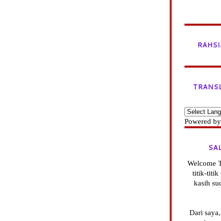
RAHSI
TRANS
Powered b
SA
Welcome T
titik-tit
kasih su
Dari saya,