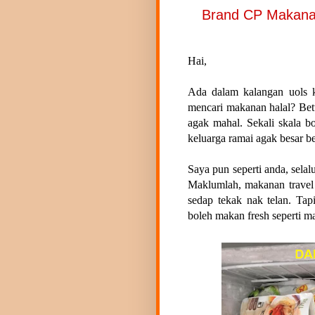
Brand CP Makanan
Hai,
Ada dalam kalangan uols k
mencari makanan halal? Betu
agak mahal. Sekali skala bo
keluarga ramai agak besar b
Saya pun seperti anda, selal
Maklumlah, makanan travel p
sedap tekak nak telan. Ta
boleh makan fresh seperti m