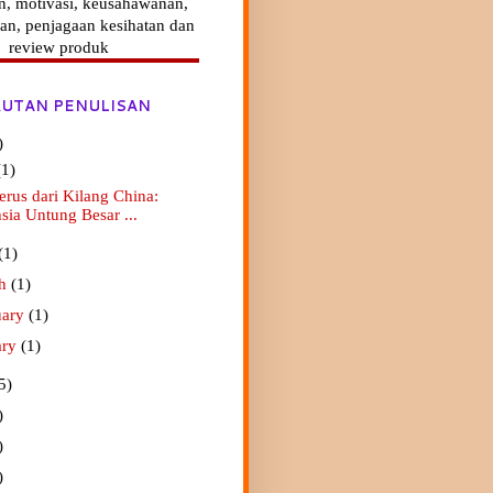
n, motivasi, keusahawanan,
an, penjagaan kesihatan dan
review produk
UTAN PENULISAN
)
(1)
erus dari Kilang China:
sia Untung Besar ...
(1)
ch
(1)
uary
(1)
ary
(1)
5)
)
)
)