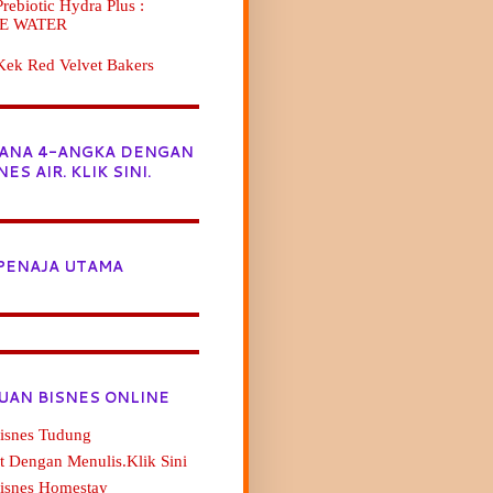
ebiotic Hydra Plus :
E WATER
Kek Red Velvet Bakers
JANA 4-ANGKA DENGAN
NES AIR. KLIK SINI.
PENAJA UTAMA
UAN BISNES ONLINE
isnes Tudung
t Dengan Menulis.Klik Sini
Bisnes Homestay