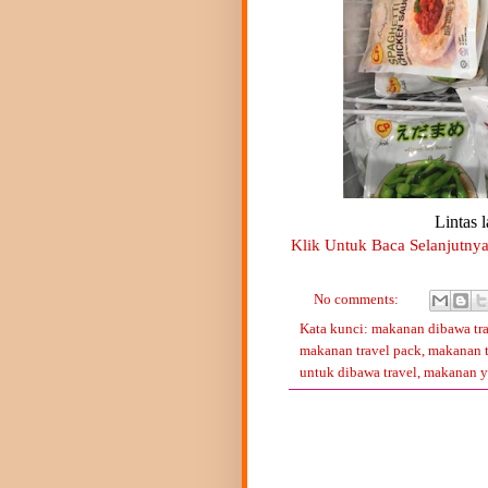
Lintas 
Klik Untuk Baca Selanjutnya
No comments:
Kata kunci:
makanan dibawa tr
makanan travel pack
,
makanan t
untuk dibawa travel
,
makanan ya