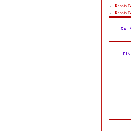
Rahsia B
Rahsia 
RAH
PIN