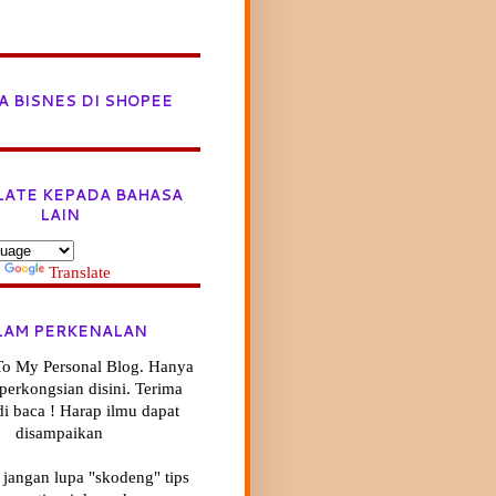
A BISNES DI SHOPEE
LATE KEPADA BAHASA
LAIN
y
Translate
LAM PERKENALAN
o My Personal Blog. Hanya
ik perkongsian disini. Terima
di baca ! Harap ilmu dapat
disampaikan
 jangan lupa "skodeng" tips