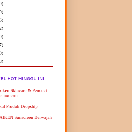
0)
0)
6)
2)
0)
7)
0)
8)
KEL HOT MINGGU INI
iken Skincare & Pencuci
osmoderm
kal Produk Dropship
 AIKEN Sunscreen Berwajah