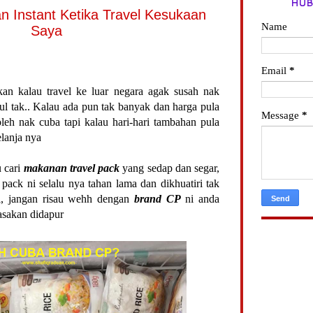
HUB
 Instant Ketika Travel Kesukaan
Name
Saya
Email
*
an kalau travel ke luar negara agak susah nak
l tak.. Kalau ada pun tak banyak dan harga pula
Message
*
leh nak cuba tapi kalau hari-hari tambahan pula
elanja nya
u cari
makanan travel pack
yang sedap dan segar,
ack ni selalu nya tahan lama dan dikhuatiri tak
pi, jangan risau wehh dengan
brand CP
ni anda
asakan didapur