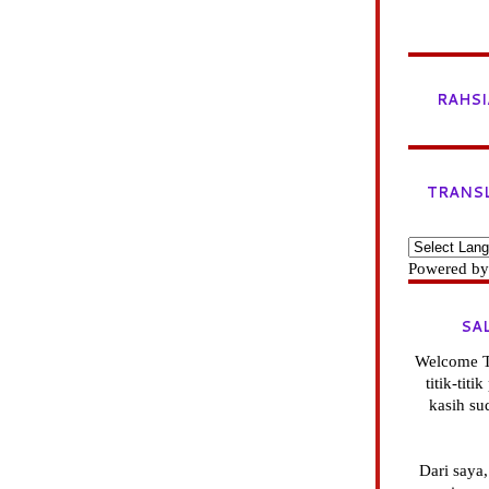
RAHSI
TRANS
Powered b
SA
Welcome T
titik-tit
kasih su
Dari saya,