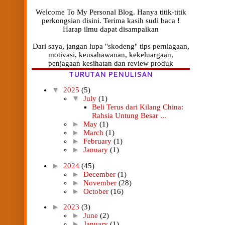
Welcome To My Personal Blog. Hanya titik-titik
perkongsian disini. Terima kasih sudi baca !
Harap ilmu dapat disampaikan
Dari saya, jangan lupa "skodeng" tips perniagaan,
motivasi, keusahawanan, kekeluargaan,
penjagaan kesihatan dan review produk
TURUTAN PENULISAN
▼
2025
(5)
▼
July
(1)
Beli Terus dari Kilang China:
Rahsia Untung Besar ...
►
May
(1)
►
March
(1)
►
February
(1)
►
January
(1)
►
2024
(45)
►
December
(1)
►
November
(28)
►
October
(16)
►
2023
(3)
►
June
(2)
►
January
(1)