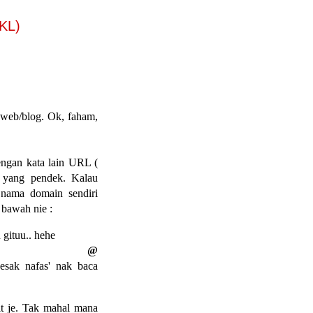
KL)
web/blog. Ok, faham,
ngan kata lain URL (
) yang pendek. Kalau
 nama domain sendiri
bawah nie :
 gituu.. hehe
spot.com @
sesak nafas' nak baca
it je. Tak mahal mana