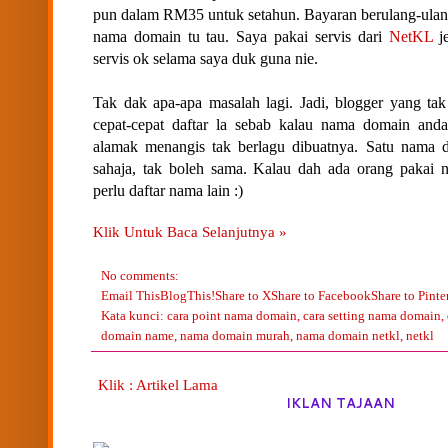
pun dalam RM35 untuk setahun. Bayaran berulang-ulang 
nama domain tu tau. Saya pakai servis dari
NetKL
je
servis ok selama saya duk guna nie.
Tak dak apa-apa masalah lagi. Jadi, blogger yang t
cepat-cepat daftar la sebab kalau nama domain anda
alamak menangis tak berlagu dibuatnya. Satu nama 
sahaja, tak boleh sama. Kalau dah ada orang pakai 
perlu daftar nama lain :)
Klik Untuk Baca Selanjutnya »
No comments:
Email This
BlogThis!
Share to X
Share to Facebook
Share to Pinte
Kata kunci:
cara point nama domain
,
cara setting nama domain
,
domain name
,
nama domain murah
,
nama domain netkl
,
netkl
Klik : Artikel Lama
IKLAN TAJAAN