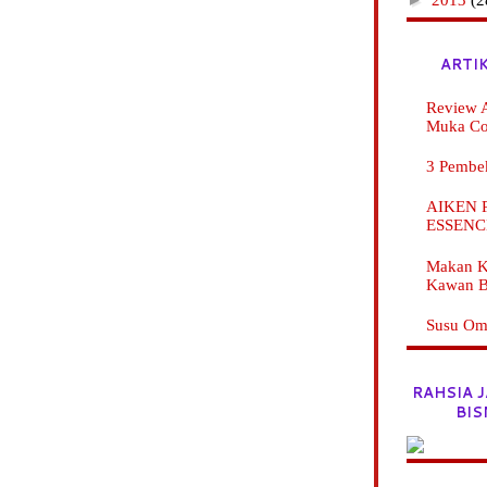
ARTI
Review A
Muka C
3 Pembe
AIKEN Pr
ESSENC
Makan K
Kawan B
Susu Ome
RAHSIA 
BIS