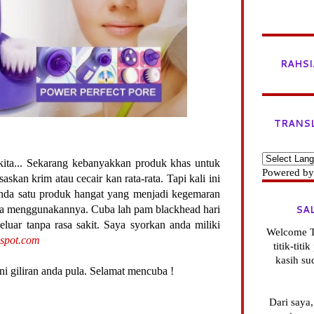
RAHSI
TRANS
kita... Sekarang kebanyakkan produk khas untuk
Powered b
saskan krim atau cecair kan rata-rata. Tapi kali ini
nda satu produk hangat yang menjadi kegemaran
SA
ila menggunakannya. Cuba lah pam blackhead hari
keluar tanpa rasa sakit. Saya syorkan anda miliki
Welcome T
spot.com
titik-tit
kasih su
 giliran anda pula. Selamat mencuba !
Dari saya,