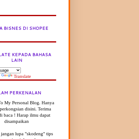
A BISNES DI SHOPEE
LATE KEPADA BAHASA
LAIN
y
Translate
LAM PERKENALAN
o My Personal Blog. Hanya
ik perkongsian disini. Terima
di baca ! Harap ilmu dapat
disampaikan
 jangan lupa "skodeng" tips