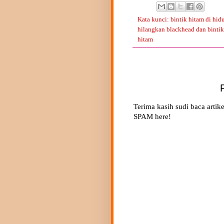
Kata kunci:
bintik hitam di hid
hilangkan blackhead dan bintik
hitam
Terima kasih sudi baca artike
SPAM here!