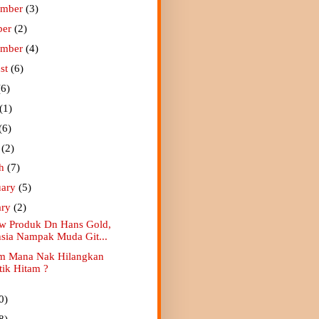
ember
(3)
ber
(2)
ember
(4)
st
(6)
(6)
(1)
(6)
l
(2)
ch
(7)
uary
(5)
ary
(2)
w Produk Dn Hans Gold,
sia Nampak Muda Git...
m Mana Nak Hilangkan
tik Hitam ?
0)
8)