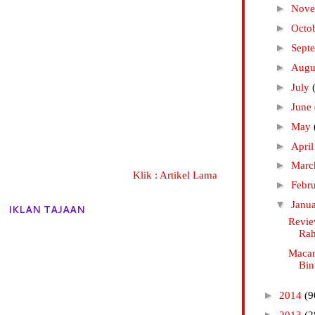
►
Nov
►
Octo
►
Sept
►
Augu
►
July
►
June
►
May
►
Apri
►
Mar
Klik : Artikel Lama
►
Febr
▼
Janu
IKLAN TAJAAN
Revie
Rah
Maca
Bin
►
2014
(9
►
2013
(2