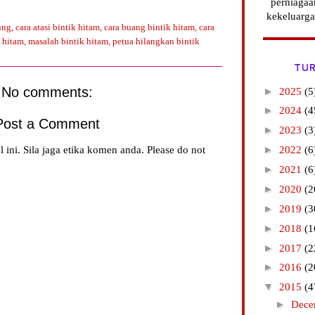
perniagaa
kekeluarga
ung
,
cara atasi bintik hitam
,
cara buang bintik hitam
,
cara
 hitam
,
masalah bintik hitam
,
petua hilangkan bintik
TUR
No comments:
►
2025
(5
►
2024
(4
Post a Comment
►
2023
(3
l ini. Sila jaga etika komen anda. Please do not
►
2022
(6
►
2021
(6
►
2020
(2
►
2019
(3
►
2018
(1
►
2017
(2
►
2016
(2
▼
2015
(4
►
Dec