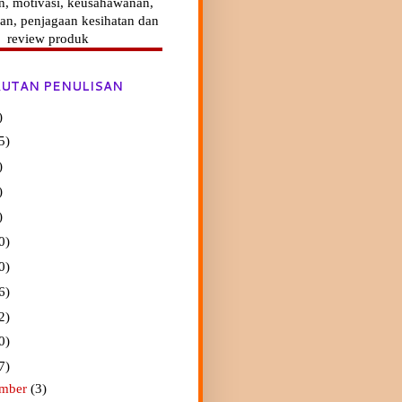
n, motivasi, keusahawanan,
an, penjagaan kesihatan dan
review produk
UTAN PENULISAN
)
5)
)
)
)
0)
0)
6)
2)
0)
7)
ember
(3)