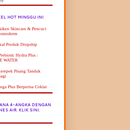
KEL HOT MINGGU INI
iken Skincare & Pencuci
osmoderm
kal Produk Dropship
ebiotic Hydra Plus :
E WATER
erepek Pisang Tanduk
agi
ga Plus Berperisa Coklat
JANA 4-ANGKA DENGAN
NES AIR. KLIK SINI.