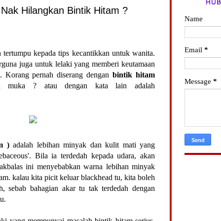
HUB
ak Hilangkan Bintik Hitam ?
Name
Email
*
ih tertumpu kepada tips kecantikkan untuk wanita.
erguna juga untuk lelaki yang memberi keutamaan
h. Korang pernah diserang dengan
bintik hitam
Message
*
ga muka ? atau dengan kata lain adalah
m )
adalah lebihan minyak dan kulit mati yang
ebaceous'. Bila ia terdedah kepada udara, akan
dakbalas ini menyebabkan warna lebihan minyak
am. kalau kita picit keluar blackhead tu, kita boleh
h, sebab bahagian akar tu tak terdedah dengan
tu.
laki yang mempunyai masalah bintik hitam serius.