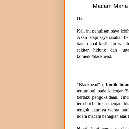
Macam Mana N
Hai,
Kali ini penulisan saya leb
Akan tetapi saya rasakan b
dalam soal kesihatan waja
sekitar hidung dan ju
komedo/blackhead.
"Blackhead"
( bintik hita
terkumpul pada kelenjar 'S
berlaku pengoksidaan. Tin
tersebut bertukar menjadi hit
tengok akarnya warna puti
udara macam bahagian atas 
Ngeri.. bagi wanita atau le