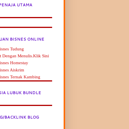
PENAJA UTAMA
UAN BISNES ONLINE
isnes Tudung
t Dengan Menulis.Klik Sini
Bisnes Homestay
isnes Aiskrim
Bisnes Ternak Kambing
SIA LUBUK BUNDLE
G/BACKLINK BLOG