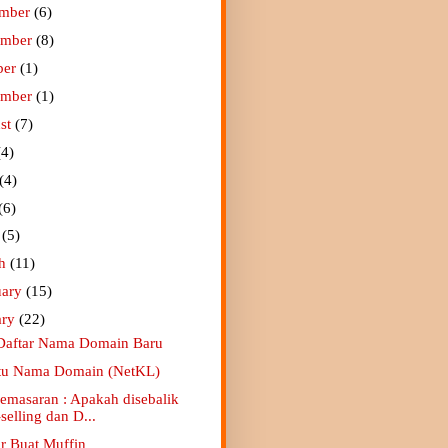
ember
(6)
ember
(8)
ber
(1)
ember
(1)
st
(7)
(4)
(4)
(6)
l
(5)
ch
(11)
uary
(15)
ary
(22)
Daftar Nama Domain Baru
tu Nama Domain (NetKL)
Pemasaran : Apakah disebalik
selling dan D...
ar Buat Muffin