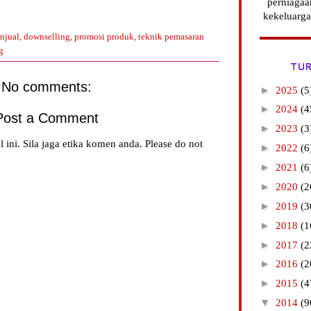
perniagaa
kekeluarga
njual
,
downselling
,
promosi produk
,
teknik pemasaran
g
TUR
No comments:
►
2025
(5
►
2024
(4
Post a Comment
►
2023
(3
l ini. Sila jaga etika komen anda. Please do not
►
2022
(6
►
2021
(6
►
2020
(2
►
2019
(3
►
2018
(1
►
2017
(2
►
2016
(2
►
2015
(4
▼
2014
(9