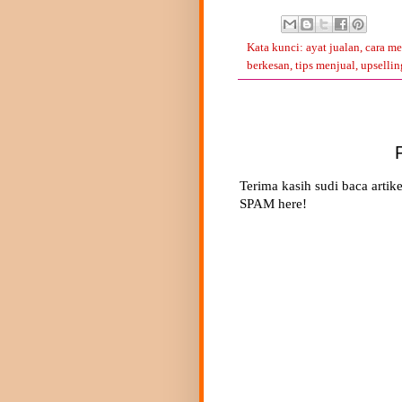
Kata kunci:
ayat jualan
,
cara me
berkesan
,
tips menjual
,
upsellin
Terima kasih sudi baca artike
SPAM here!