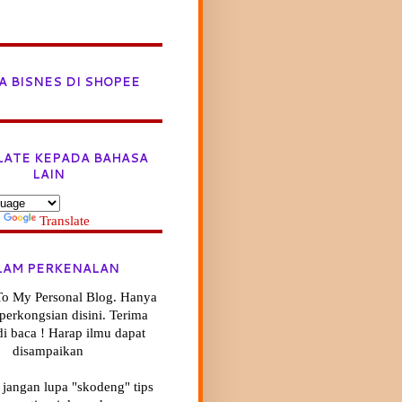
A BISNES DI SHOPEE
LATE KEPADA BAHASA
LAIN
y
Translate
LAM PERKENALAN
o My Personal Blog. Hanya
ik perkongsian disini. Terima
di baca ! Harap ilmu dapat
disampaikan
 jangan lupa "skodeng" tips