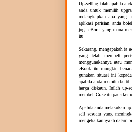
Up-selling ialah apabila an
anda untuk memilih upgra
melengkapkan apa yang and
aplikasi perisian, anda bo
juga eBook yang mana mer
itu.
Sekarang, mengapakah ia ad
yang telah membeli peris
menggunakannya atau mung
eBook itu mungkin benar-
gunakan situasi ini kepad
apabila anda memilih bertih
harga diskaun. Inilah up-
membeli Coke itu pada kemud
Apabila anda melakukan up-
sell sesuatu yang meningk
mengekalkannya di dalam bid