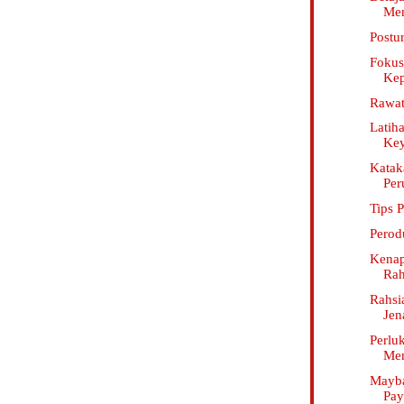
Me
Postu
Fokus
Kep
Rawat
Latih
Key
Katak
Per
Tips 
Perod
Kenap
Rah
Rahsi
Jen
Perlu
Mem
Mayb
Pay