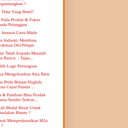
nguntungkan ?
r Tidur Yang Betul?
 Pada Produk & Fokus
ada Pelanggan
 Jerawat Guna Madu
an Industri, Membina
akinan Diri Pelajar
an Tidak Kepada Masalah
ut Buncit. - Tajaa...
Pilih Logo Perniagaan
ua Mengeluarkan Alza Baru
a Perlu Belajar English,
sia Cepat Pandai ...
a & Panduan Bina Produk
ama Sendiri Terbon...
kah Modal Besar Untuk
ulakan Bisnes ?
ank Memperkenalkan M2u
 ?