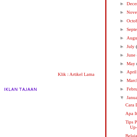
►
Dec
►
Nov
►
Octo
►
Sept
►
Augu
►
July
►
June
►
May
►
Apri
Klik : Artikel Lama
►
Mar
IKLAN TAJAAN
►
Febr
▼
Janu
Cara 
Apa I
Tips 
Up-
Belaj