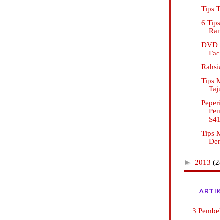
Tips 
6 Tip
Ram
DVD L
Fa
Rahsi
Tips 
Taj
Peper
Pem
S4
Tips
De
►
2013
(2
ARTI
3 Pembe