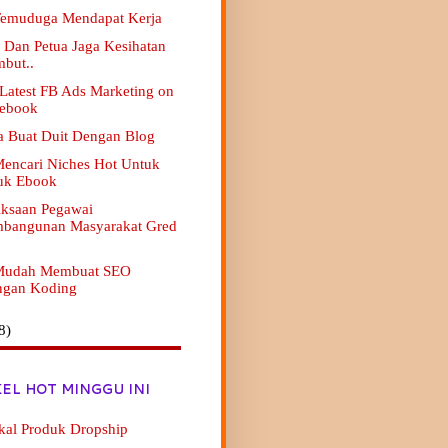
Temuduga Mendapat Kerja
s Dan Petua Jaga Kesihatan
but..
atest FB Ads Marketing on
cebook
a Buat Duit Dengan Blog
Mencari Niches Hot Untuk
uk Ebook
iksaan Pegawai
bangunan Masyarakat Gred
1
 Mudah Membuat SEO
ngan Koding
8)
KEL HOT MINGGU INI
kal Produk Dropship